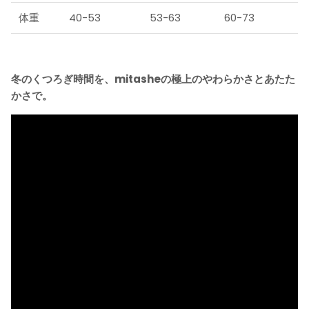
体重
40-53
53-63
60-73
冬のくつろぎ時間を、mitasheの極上のやわらかさとあたた
かさで。