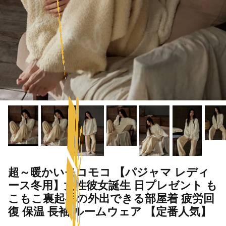
超～暖かいモコモコ 【パジャマ レディ
ース冬用】女性彼女誕生 日プレゼント も
こもこ裏起毛の外出できる部屋着 疲労回
復 保温 長袖 ルームウェア 【定番人気】